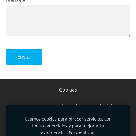
Mensaje
*
Cookies
Página creada con
Mozello
- La forma más fácil de crear
una web.
Usamos cookies para ofrecer servicios, con
fines comerciales y para mejorar tu
experiencia.
Personalizar